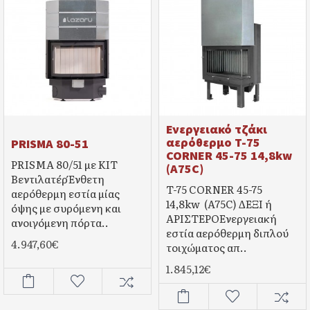
Ενεργειακό τζάκι
αερόθερμο T-75
PRISMA 80-51
CORNER 45-75 14,8kw
PRISMA 80/51 με ΚΙΤ
(A75C)
ΒεντιλατέρΈνθετη
T-75 CORNER 45-75
αερόθερμη εστία μίας
14,8kw (A75C) ΔΕΞΙ ή
όψης με συρόμενη και
ΑΡΙΣΤΕΡΟΕνεργειακή
ανοιγόμενη πόρτα..
εστία αερόθερμη διπλού
4.947,60€
τοιχώματος απ..
1.845,12€