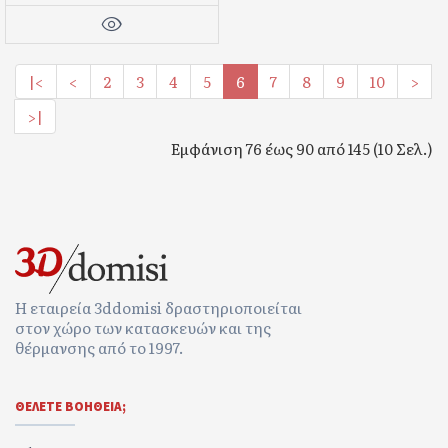
|<
<
2
3
4
5
6
7
8
9
10
>
>|
Εμφάνιση 76 έως 90 από 145 (10 Σελ.)
Η εταιρεία 3ddomisi δραστηριοποιείται
στον χώρο των κατασκευών και της
θέρμανσης από το 1997.
ΘΕΛΕΤΕ ΒΟΉΘΕΙΑ;