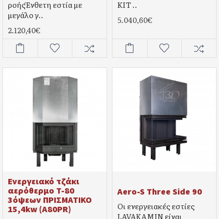
ροήςΈνθετη εστία με
ΚΙΤ ..
μεγάλο γ..
5.040,60€
2.120,40€
Ενεργειακό τζάκι
αερόθερμο T-80
Aero-S Three Side 90
3όψεων ΠΡΙΣΜΑΤΙΚΟ
Οι ενεργειακές εστίες
15,4kw (A80PR)
LAVAKAMIN είναι