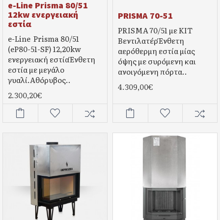
e-Line Prisma 80/51
12kw ενεργειακή
PRISMA 70-51
εστία
PRISMA 70/51 με ΚΙΤ
e-Line Prisma 80/51
ΒεντιλατέρΈνθετη
(eP80-51-SF) 12,20kw
αερόθερμη εστία μίας
ενεργειακή εστίαΈνθετη
όψης με συρόμενη και
εστία με μεγάλο
ανοιγόμενη πόρτα..
γυαλί.Αθόρυβος..
4.309,00€
2.300,20€