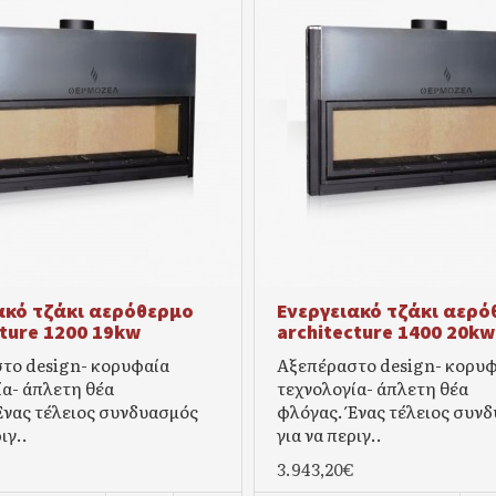
ακό τζάκι αερόθερμο
Ενεργειακό τζάκι αερό
cture 1200 19kw
architecture 1400 20kw
το design- κορυφαία
Αξεπέραστο design- κορυ
ία- άπλετη θέα
τεχνολογία- άπλετη θέα
Ένας τέλειος συνδυασμός
φλόγας. Ένας τέλειος συν
ιγ..
για να περιγ..
3.943,20€