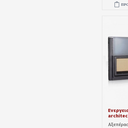
ΠΡ
Ενεργει
archite
Αξεπέρασ