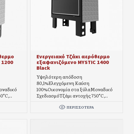
θερμο
Ενεργειακό Τζάκι αερόθερμο
 1200
εξαφανιζόμενο MYSTIC 1400
Black
Υψηλότερη απόδοση
80,1%Eλεγχόμενη Καύση
οναδικό
100%Οικονομία στα ξύλαΜοναδικό
0°C,..
ΣχεδιασμόΤζάμι αντοχής 750°C,..
ΠΕΡΙΣΣΌΤΕΡΑ