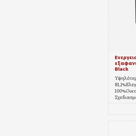
Ενεργει
εξαφανι
Black
Υψηλότε
81,1%Eλε
100%Οικο
Σχεδιασμό