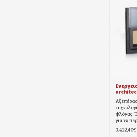
Ενεργει
archite
Αξεπέρασ
τεχνολογ
φλόγας. 
για να περ
3.422,40€