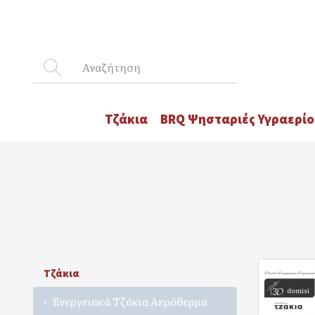
Τζάκια
BRQ Ψησταριές Υγραερίο
Τζάκια
Ενεργειακά Τζάκια Αερόθερμα