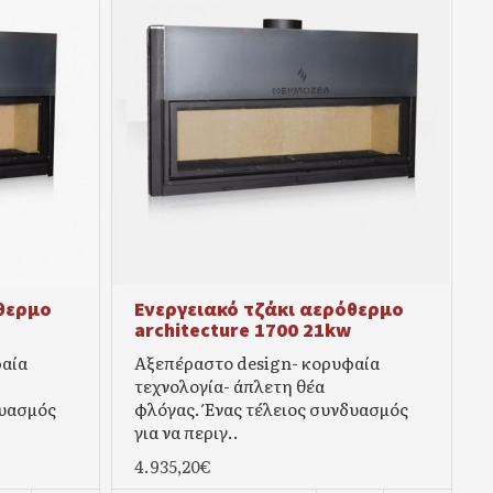
θερμο
Ενεργειακό τζάκι αερόθερμο
architecture 1700 21kw
φαία
Αξεπέραστο design- κορυφαία
τεχνολογία- άπλετη θέα
δυασμός
φλόγας. Ένας τέλειος συνδυασμός
για να περιγ..
4.935,20€