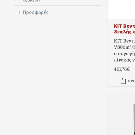
Προσφορές
KIT Βεν
διπλής 
KIT Βεντ
V800m³/h
εισαγωγ
πίνακας ε
401,76€
ΠΡ