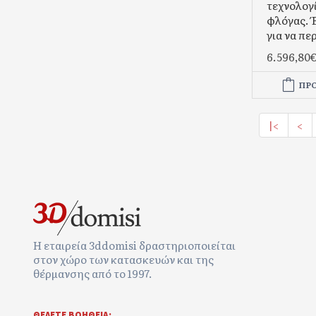
τεχνολογ
φλόγας. 
για να περ
6.596,80
ΠΡ
|<
<
Η εταιρεία 3ddomisi δραστηριοποιείται
στον χώρο των κατασκευών και της
θέρμανσης από το 1997.
ΘΕΛΕΤΕ ΒΟΉΘΕΙΑ;