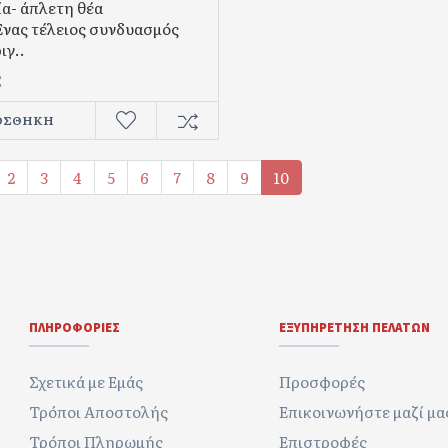
ία- άπλετη θέα
Ένας τέλειος συνδυασμός
ιγ..
€
ΟΣΘΉΚΗ
2
3
4
5
6
7
8
9
10
ΠΛΗΡΟΦΟΡΊΕΣ
ΕΞΥΠΗΡΈΤΗΣΗ ΠΕΛΑΤΏΝ
Σχετικά με Εμάς
Προσφορές
Τρόποι Αποστολής
Επικοινωνήστε μαζί μα
Τρόποι Πληρωμής
Επιστροφές