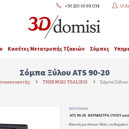
+30 210 50 69 034
Ο Λ
υ
Κασέτες Μετατροπής Τζακιών
Σόμπες
Υπηρε
Σόμπα Ξύλου ATS 90-20
ατασκευαστής
THERMIKI TSALIKIS
Σόμπα Ξύλου 
ΠΕΡΙΓΡΑΦΉ
ATS 90-20
ΘΕΡΜΑΣΤΡΑ ΞΥΛΟΥ από
Ιδανική για όποιον θέλει να θερμάνε