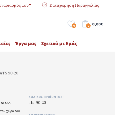
ογαριασμός μου
Καταχώρηση Παραγγελίας
0,00€
0
0
σίες
Έργα μας
Σχετικά με Εμάς
ATS 90-20
ΚΩΔΙΚΌΣ ΠΡΟΪΌΝΤΟΣ:
ats-90-20
 ΑΤΣΑΛΙ
ι τον χώρο του