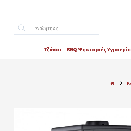
Τζάκια
BRQ Ψησταριές Υγραερίο
Κ