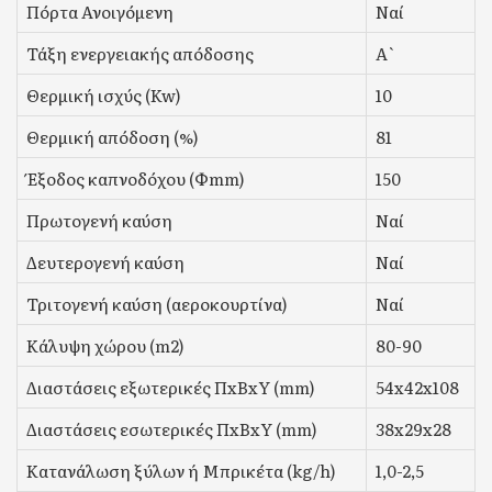
Πόρτα Ανοιγόμενη
Ναί
Τάξη ενεργειακής απόδοσης
Α`
Θερμική ισχύς (Kw)
10
Θερμική απόδοση (%)
81
Έξοδος καπνοδόχου (Φmm)
150
Πρωτογενή καύση
Ναί
Δευτερογενή καύση
Ναί
Τριτογενή καύση (αεροκουρτίνα)
Ναί
Κάλυψη χώρου (m2)
80-90
Διαστάσεις εξωτερικές ΠxΒxΥ (mm)
54x42x108
Διαστάσεις εσωτερικές ΠxΒxΥ (mm)
38x29x28
Κατανάλωση ξύλων ή Μπρικέτα (kg/h)
1,0-2,5