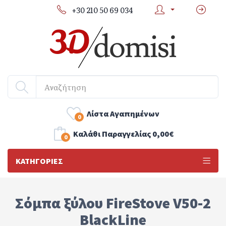
+30 210 50 69 034
Λίστα Αγαπημένων
0
Kαλάθι Παραγγελίας
0,00€
0
ΚΑΤΗΓΟΡΊΕΣ
Σόμπα ξύλου FireStove V50-2
BlackLine