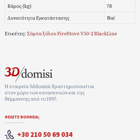
Βάρος (kg)
78
Δυνατότητα Εγκατάστασης
Ναί
Ετικέτες:
Σόμπα ξύλου FireStove V50-2 BlackLine
Η εταιρεία 3ddomisi δραστηριοποιείται
στον χώρο των κατασκευών και της
θέρμανσης από το 1997.
ΘΕΛΕΤΕ ΒΟΉΘΕΙΑ;
+30 210 50 69 034