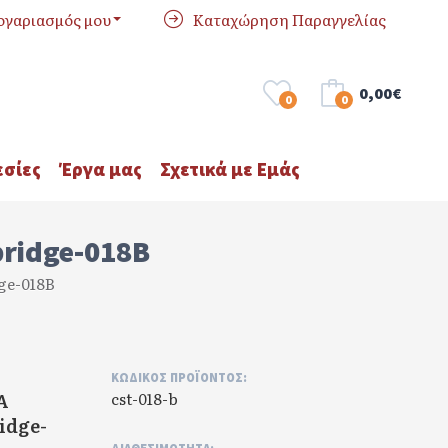
ογαριασμός μου
Καταχώρηση Παραγγελίας
0,00€
0
0
σίες
Έργα μας
Σχετικά με Εμάς
ridge-018B
ge-018B
ΚΩΔΙΚΌΣ ΠΡΟΪΌΝΤΟΣ:
Α
cst-018-b
dge-