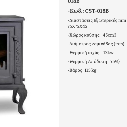
018B
-Κωδ.: CST-018B
-Διαστάσεις Εξωτερικές mm
75Χ72Χ42
-Χώρος καύσης 45cm3
-Διάμετρος καμινάδας (m
-Θερμική ισχύς 13kw
-Θερμική Απόδοση 75%)
-Βάρος 115 kg