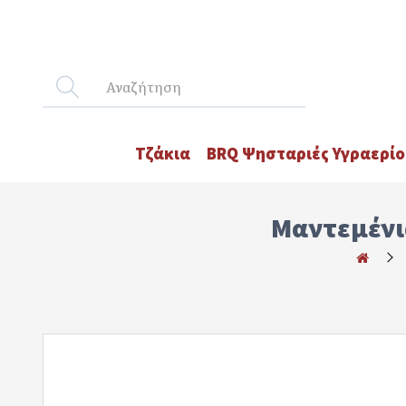
Τζάκια
BRQ Ψησταριές Υγραερίο
Μαντεμένι