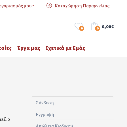
ογαριασμός μου
Καταχώρηση Παραγγελίας
0,00€
0
0
σίες
Έργα μας
Σχετικά με Εμάς
Σύνδεση
Εγγραφή
ail ο
Απώλεια Κωδικού