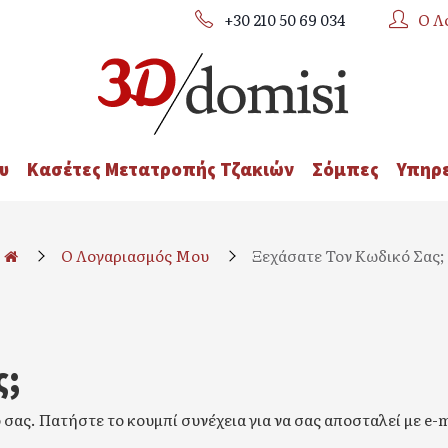
+30 210 50 69 034
Ο Λ
υ
Κασέτες Μετατροπής Τζακιών
Σόμπες
Υπηρε
O Λογαριασμός Μου
Ξεχάσατε Τον Κωδικό Σας;
ς;
σας. Πατήστε το κουμπί συνέχεια για να σας αποσταλεί με e-m