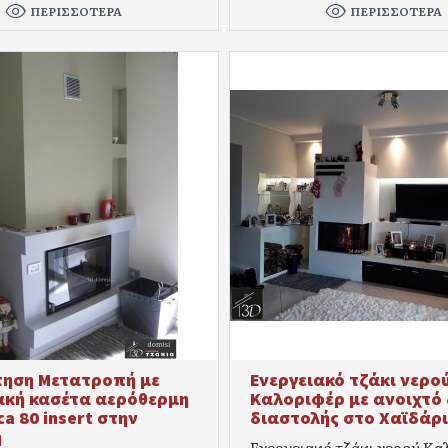
ΠΕΡΙΣΣΌΤΕΡΑ
ΠΕΡΙΣΣΌΤΕΡΑ
ηση Μετατροπή με
Ενεργειακό τζάκι νερο
ακή κασέτα αερόθερμη
Καλοριφέρ με ανοιχτό 
a 80 insert στην
διαστολής στο Χαϊδάρι
η
Ενεργειακό τζάκι νερού Κ