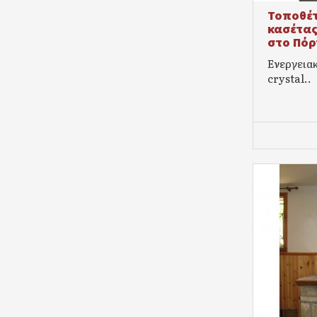
Τοποθέτ
κασέτας
στο Πόρ
Ενεργεια
crystal..