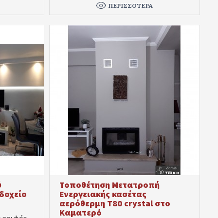
ΠΕΡΙΣΣΌΤΕΡΑ
ύ
Τοποθέτηση Μετατροπή
δοχείο
Ενεργειακής κασέτας
αερόθερμη Τ80 crystal στο
Καματερό
αλοριφέρ