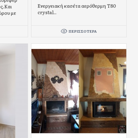
Ενεργειακή κασέτα αερόθερμη Τ80
ής.Και
crystal..
ώρου με
ΠΕΡΙΣΣΌΤΕΡΑ