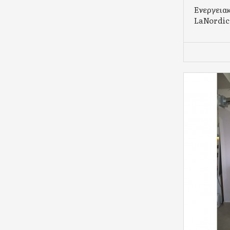
Ενεργεια
LaNordica