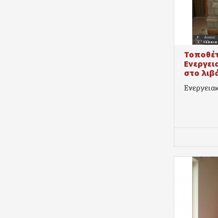
Τοποθέ
Ενεργει
στο λιβ
Ενεργειακ