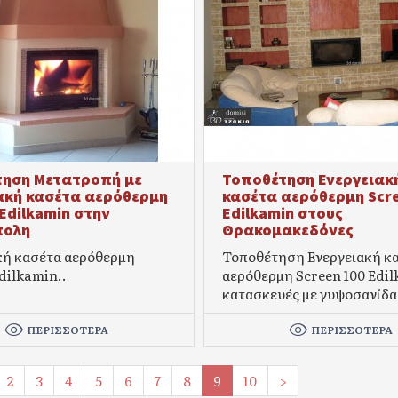
ηση Μετατροπή με
Τοποθέτηση Ενεργειακ
ακή κασέτα αερόθερμη
κασέτα αερόθερμη Scr
 Edilkamin στην
Edilkamin στους
πολη
Θρακομακεδόνες
κή κασέτα αερόθερμη
Τοποθέτηση Ενεργειακή κ
dilkamin..
αερόθερμη Screen 100 Edil
κατασκευές με γυψοσανίδα.
ΠΕΡΙΣΣΌΤΕΡΑ
ΠΕΡΙΣΣΌΤΕΡΑ
2
3
4
5
6
7
8
9
10
>