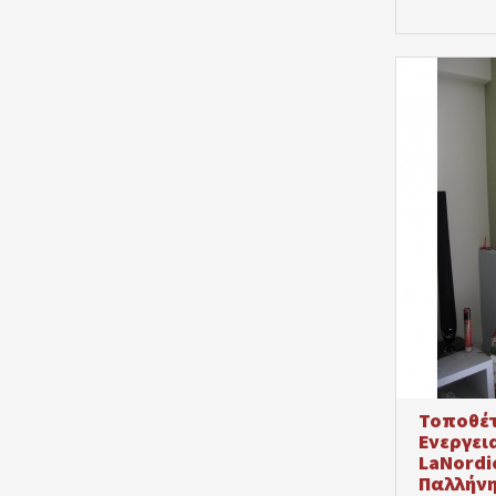
Τοποθέτ
Ενεργει
LaNordic
Παλλήν