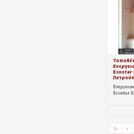
Τοποθέτ
Ενεργει
Ecostar
Πετρού
Ενεργεια
Ecostar E
|<
<