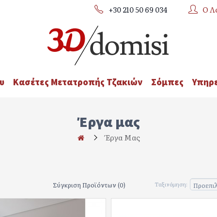
+30 210 50 69 034
Ο Λ
υ
Κασέτες Μετατροπής Τζακιών
Σόμπες
Υπηρε
Έργα μας
Έργα Μας
Σύγκριση Προϊόντων (0)
Ταξινόμηση: