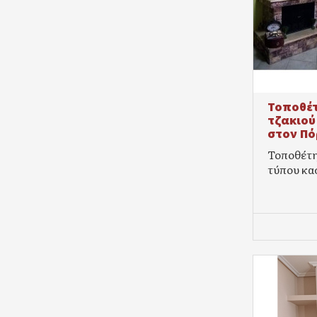
Τοποθέτ
τζακιού
στον Πό
Τοποθέτη
τύπου κασ