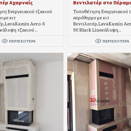
τέρ Αχαρναίς
Βεντιλατέρ στο Πέραμ
ση Ενεργειακού τζακιού
Τοποθέτηση Ενεργειακού τ
 με κιτ
αερόθερμο με κιτ
έρ,LavaKamin Aero-S
Βεντιλατέρ,LavaKamin Aer
κάλυψη τζακιού ..
90 Black Lineκάλυψη..
ΠΕΡΙΣΣΌΤΕΡΑ
ΠΕΡΙΣΣΌΤΕΡΑ