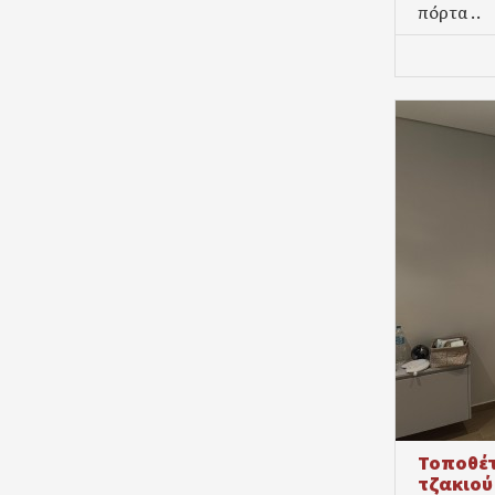
πόρτα ..
Τοποθέτ
τζακιού