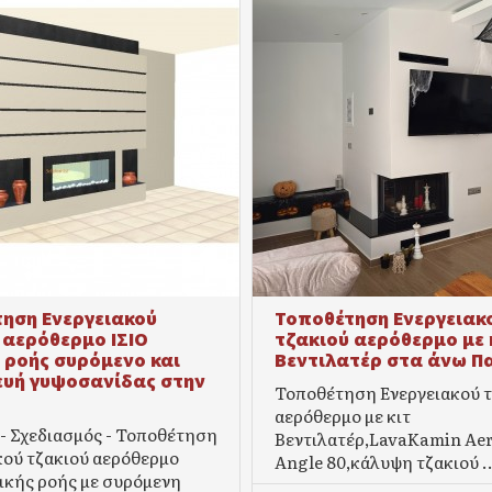
ηση Ενεργειακού
Τοποθέτηση Ενεργειακ
 αερόθερμο ΙΣΙΟ
τζακιού αερόθερμο με 
 ροής συρόμενο και
Βεντιλατέρ στα άνω Π
υή γυψοσανίδας στην
Τοποθέτηση Ενεργειακού τ
αερόθερμο με κιτ
- Σχεδιασμός - Τοποθέτηση
Βεντιλατέρ,LavaKamin Ae
κού τζακιού αερόθερμο
Angle 80,κάλυψη τζακιού .
ικής ροής με συρόμενη