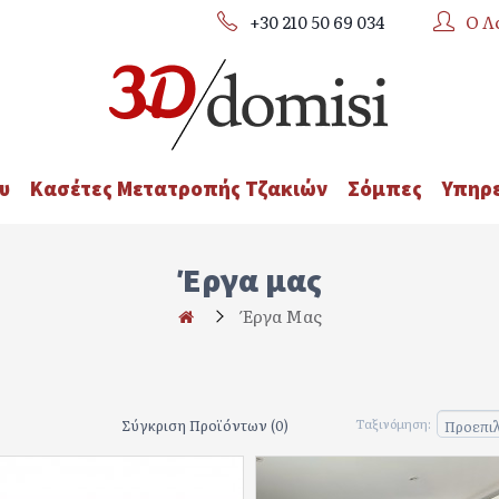
+30 210 50 69 034
Ο Λ
υ
Κασέτες Μετατροπής Τζακιών
Σόμπες
Υπηρε
Έργα μας
Έργα Μας
Σύγκριση Προϊόντων (0)
Ταξινόμηση: