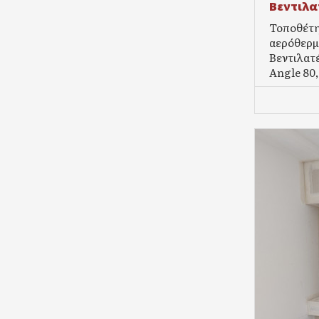
Βεντιλα
Τοποθέτη
αερόθερμο
Βεντιλατ
Angle 80,