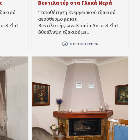
α
Βεντιλατέρ στα Γλυκά Νερά
ζακιού
Τοποθέτηση Ενεργειακού τζακιού
αερόθερμο με κιτ
o-S Flat
Βεντιλατέρ,LavaKamin Aero-S Flat
80κάλυψη τζακιού με..
ΠΕΡΙΣΣΌΤΕΡΑ