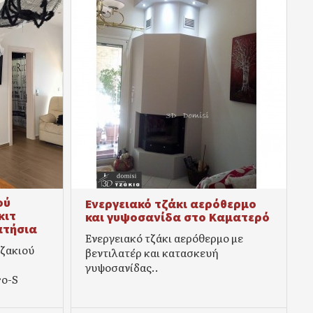
ού
Ενεργειακό τζάκι αερόθερμο
κιτ
και γυψοσανίδα στο Καματερό
ατήσια
Ενεργειακό τζάκι αερόθερμο με
ζακιού
βεντιλατέρ και κατασκευή
γυψοσανίδας..
ro-S
.