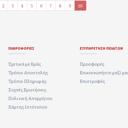
2
3
4
5
6
7
8
9
10
ΠΛΗΡΟΦΟΡΊΕΣ
ΕΞΥΠΗΡΈΤΗΣΗ ΠΕΛΑΤΏΝ
Σχετικά με Εμάς
Προσφορές
Τρόποι Αποστολής
Επικοινωνήστε μαζί μα
Τρόποι Πληρωμής
Επιστροφές
Συχνές Ερωτήσεις
Πολιτική Απορρήτου
Χάρτης Ιστότοπου