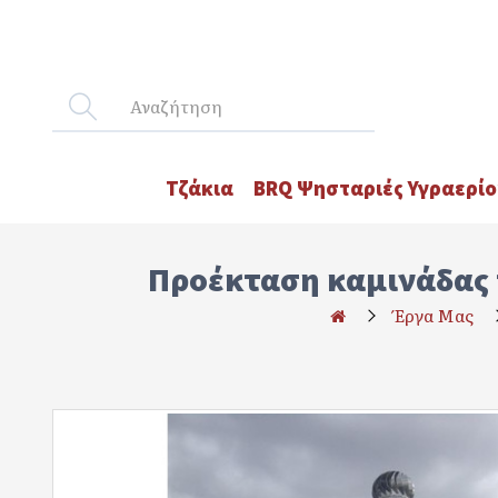
Τζάκια
BRQ Ψησταριές Υγραερίο
Προέκταση καμινάδας τ
Έργα Μας