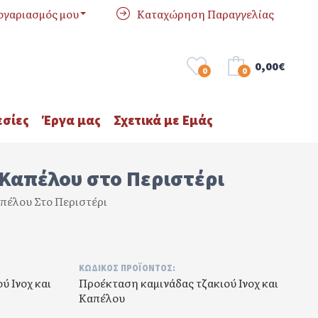
ογαριασμός μου
Καταχώρηση Παραγγελίας
0,00€
0
0
σίες
Έργα μας
Σχετικά με Εμάς
 Καπέλου στο Περιστέρι
πέλου Στο Περιστέρι
ΚΩΔΙΚΌΣ ΠΡΟΪΌΝΤΟΣ:
ύ Ινοχ και
Προέκταση καμινάδας τζακιού Ινοχ και
Καπέλου