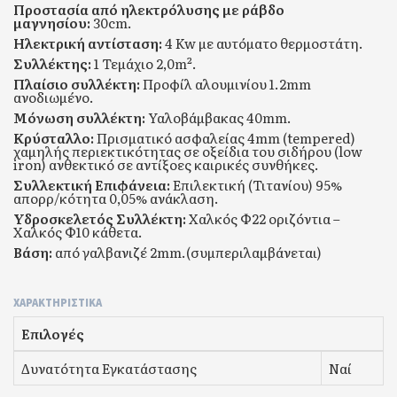
Προστασία από ηλεκτρόλυσης με ράβδο
μαγνησίου:
30cm.
Ηλεκτρική αντίσταση:
4 Kw με αυτόματο θερμοστάτη.
Συλλέκτης:
1 Τεμάχιο 2,0m².
Πλαίσιο συλλέκτη:
Προφίλ αλουμινίου 1.2mm
ανοδιωμένο.
Μόνωση συλλέκτη:
Υαλοβάμβακας 40mm.
Κρύσταλλο:
Πρισματικό ασφαλείας 4mm (tempered)
χαμηλής περιεκτικότητας σε οξείδια του σιδήρου (low
iron) ανθεκτικό σε αντίξοες καιρικές συνθήκες.
Συλλεκτική Επιφάνεια:
Επιλεκτική (Τιτανίου) 95%
απορρ/κότητα 0,05% ανάκλαση.
Υδροσκελετός Συλλέκτη:
Χαλκός Φ22 οριζόντια –
Χαλκός Φ10 κάθετα.
Βάση:
από γαλβανιζέ 2mm.(συμπεριλαμβάνεται)
ΧΑΡΑΚΤΗΡΙΣΤΙΚΆ
Επιλογές
Δυνατότητα Εγκατάστασης
Ναί