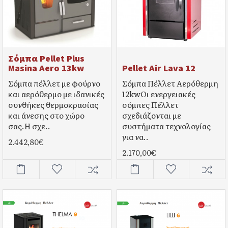
Σόμπα Pellet Plus
Masina Aero 13kw
Pellet Air Lava 12
Σόμπα πέλλετ με φούρνο
Σόμπα Πέλλετ Αερόθερμη
και αερόθερμο με ιδανικές
12kwΟι ενεργειακές
συνθήκες θερμοκρασίας
σόμπες Πέλλετ
και άνεσης στο χώρο
σχεδιάζονται με
σας.Η σχε..
συστήματα τεχνολογίας
για να..
2.442,80€
2.170,00€