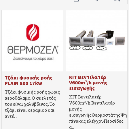
KIT Βεντιλατέρ
Τζάκι φυσικής ροής
V600m³/h μονής
PLAIN 800 17kw
εισαγωγής
Τζάκι φυσικής ροής χωρίς
KIT Βεντιλατέρ
αεροθάλαμο.Ο σκελετός
V600m³/h Βεντιλατέρ
του είναι χαλύβδινος.Το
μονής
τζάμι είναι κεραμικό και
εισαγωγήςΘερμοστάτηςΨηφ
αντέ..
πίνακας ελέγχουΠερσίδες
α..