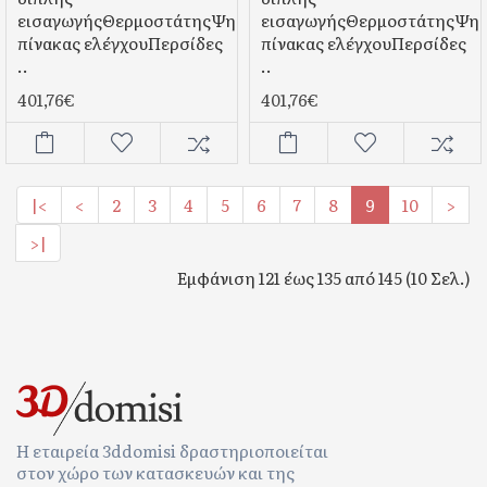
εισαγωγήςΘερμοστάτηςΨηφιακός
εισαγωγήςΘερμοστάτηςΨηφ
πίνακας ελέγχουΠερσίδες
πίνακας ελέγχουΠερσίδες
..
..
401,76€
401,76€
|<
<
2
3
4
5
6
7
8
9
10
>
>|
Εμφάνιση 121 έως 135 από 145 (10 Σελ.)
Η εταιρεία 3ddomisi δραστηριοποιείται
στον χώρο των κατασκευών και της