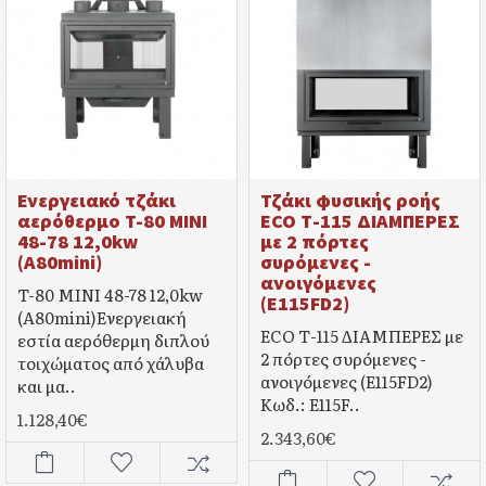
Ενεργειακό τζάκι
Τζάκι φυσικής ροής
αερόθερμο T-80 MINI
ECO Τ-115 ΔΙΑΜΠΕΡΕΣ
48-78 12,0kw
με 2 πόρτες
(A80mini)
συρόμενες -
ανοιγόμενες
T-80 MINI 48-78 12,0kw
(E115FD2)
(A80mini)Ενεργειακή
ECO Τ-115 ΔΙΑΜΠΕΡΕΣ με
εστία αερόθερμη διπλού
2 πόρτες συρόμενες -
τοιχώματος από χάλυβα
ανοιγόμενες (E115FD2)
και μα..
Κωδ.: E115F..
1.128,40€
2.343,60€